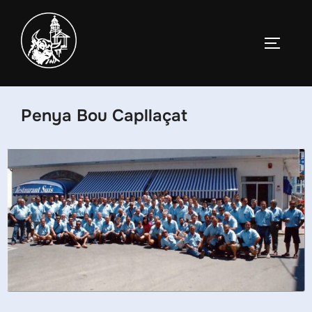
Penya Bou Capllaçat