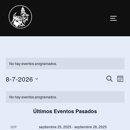
Saltar
al
ALTERN
contenido
No hay eventos programados.
8-7-2026
N
N
BUSCAR
MES
a
S
a
C
e
No hay eventos programados.
v
v
a
l
e
Últimos Eventos Pasados
e
e
l
g
c
a
septiembre 25, 2025
-
septiembre 28, 2025
g
SEP