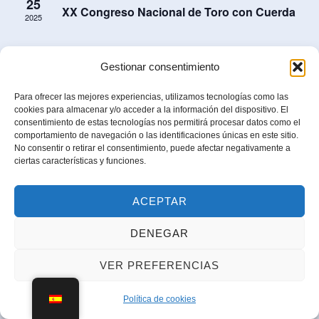
e
25
c
XX Congreso Nacional de Toro con Cuerda
c
2025
a
i
n
i
o
agosto 23, 2025
-
agosto 24, 2025
AGO
c
d
ó
23
n
Gestionar consentimiento
Exhibición Bou Capllaçat en Chiva
2025
i
n
a
a
Para ofrecer las mejores experiencias, utilizamos tecnologías como las
d
r
agosto 22, 2025 @ 20:30
-
21:30
cookies para almacenar y/o acceder a la información del dispositivo. El
AGO
ó
r
22
consentimiento de estas tecnologías nos permitirá procesar datos como el
Bou Capllaçat en La Sénia
e
f
2025
comportamiento de navegación o las identificaciones únicas en este sitio.
n
i
No consentir o retirar el consentimiento, puede afectar negativamente a
e
v
ciertas características y funciones.
d
c
o
i
h
s
ACEPTAR
e
d
a
t
b
DENEGAR
e
.
a
ú
E
VER PREFERENCIAS
s
s
v
d
Política de cookies